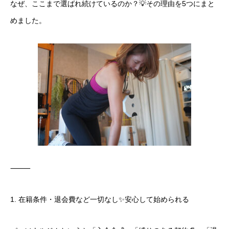
CONTACT US
なぜ、ここまで選ばれ続けているのか？💡その理由を5つにまと
めました。
WEB予約
BOOKING
⸻
1. 在籍条件・退会費など一切なし✨安心して始められる