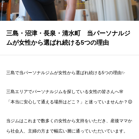
プログラム・料金
PROGRAMS & PRICING
店舗一覧
三島・沼津・長泉・清水町 当パーソナルジ
ACCESS
ムが女性から選ばれ続ける5つの理由
FAQ
よくある質問
三島で当パーソナルジムが女性から選ばれ続ける5つの理由✨
ブログ
BLOG
三島エリアでパーソナルジムを探している女性の皆さんへ🌸
「本当に安心して通える場所はどこ？」と迷っていませんか？😌
お知らせ
NEWS
当ジムはこれまで数多くの女性から支持をいただき、産後ママか
ら社会人、主婦の方まで幅広い層に通っていただいています。
お問い合わせ