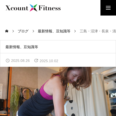
お問い合わせ
体験レッスン受付中
ブログ
最新情報、豆知識等
三島・沼津・長泉・清
HOME
トップページ
最新情報、豆知識等
当店について
2025.08.26
2025.10.02
ABOUT US
遺伝子検査について
GENETIC TESTING
トレーナーについて
ABOUT TRAINERS