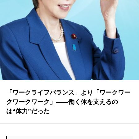
プログラム・料金
PROGRAMS & PRICING
店舗一覧
ACCESS
FAQ
よくある質問
ブログ
BLOG
「ワークライフバランス」より「ワークワー
クワークワーク」——働く体を支えるの
お知らせ
は“体力”だった
NEWS
お問い合わせ