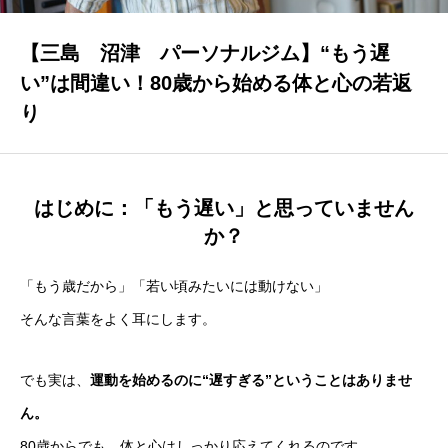
プログラム・料金
PROGRAMS & PRICING
【三島 沼津 パーソナルジム】“もう遅
い”は間違い！80歳から始める体と心の若返
店舗一覧
り
ACCESS
FAQ
はじめに：「もう遅い」と思っていません
よくある質問
か？
ブログ
「もう歳だから」「若い頃みたいには動けない」
BLOG
そんな言葉をよく耳にします。
お知らせ
NEWS
でも実は、
運動を始めるのに“遅すぎる”ということはありませ
ん。
お問い合わせ
80歳からでも、体と心はしっかり応えてくれるのです。