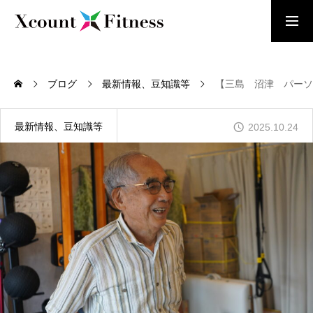
お問い合わせ
体験レッスン受付中
ブログ
最新情報、豆知識等
【三島 沼津 パーソ
HOME
トップページ
最新情報、豆知識等
2025.10.24
当店について
ABOUT US
遺伝子検査について
GENETIC TESTING
トレーナーについて
ABOUT TRAINERS