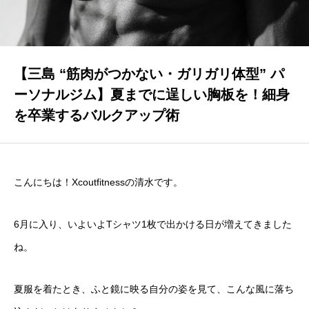
プログラム・料金
PROGRAMS & PRICING
店舗一覧
【三島 “筋肉がつかない・ガリガリ体型” パ
ACCESS
ーソナルジム】夏までに逞しい胸板を！細身
を卒業するバルクアップ術
FAQ
よくある質問
ブログ
こんにちは！Xcoutfitnessの清水です。
BLOG
6月に入り、いよいよTシャツ1枚で出かける日が増えてきました
お知らせ
ね。
NEWS
夏服を着たとき、ふと鏡に映る自分の姿を見て、こんな風に落ち
お問い合わせ