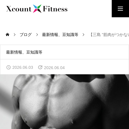
お問い合わせ
体験レッスン受付中
ブログ
最新情報、豆知識等
【三島 “筋肉がつか
HOME
トップページ
最新情報、豆知識等
当店について
2026.06.03
2026.06.04
ABOUT US
遺伝子検査について
GENETIC TESTING
トレーナーについて
ABOUT TRAINERS