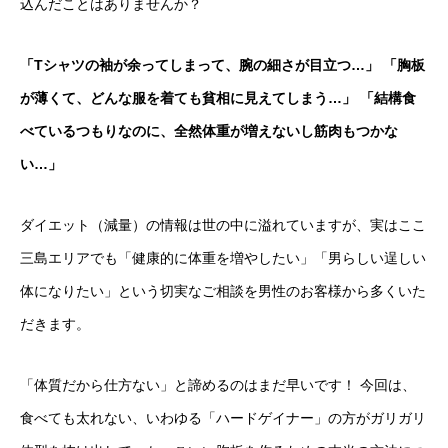
込んだことはありませんか？
CONTACT US
WEB予約
「Tシャツの袖が余ってしまって、腕の細さが目立つ…」
「胸板
BOOKING
が薄くて、どんな服を着ても貧相に見えてしまう…」
「結構食
べているつもりなのに、全然体重が増えないし筋肉もつかな
い…」
ダイエット（減量）の情報は世の中に溢れていますが、実はここ
三島エリアでも「健康的に体重を増やしたい」「男らしい逞しい
体になりたい」という切実なご相談を男性のお客様から多くいた
だきます。
「体質だから仕方ない」と諦めるのはまだ早いです！ 今回は、
食べても太れない、いわゆる「ハードゲイナー」の方がガリガリ