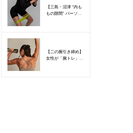
【三島・沼津 “内も
【三島・沼津 パー
もの隙間” パーソナ
ソナル】「美容界
ルジム】脚パカ運動
隈」にいると、なぜ
は逆効果？解剖学で
苦しくなるのか
引き締める「内転
筋」と美脚の絶対法
則
【二の腕引き締め】
ぎっくり腰とは？原
女性が「腕トレ」を
因・メカニズムと整
する本当の意義と
体・ジムでできる予
は？ムキムキになら
防
ない解剖学メソッド