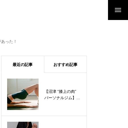
があった！
最近の記事
おすすめ記事
【沼津 “膝上の肉”
【三島・沼津 パー
パーソナルジム】ス
ソナルジム】身体の
クワットは脚が太く
芯から温まるには筋
なるだけ！解剖学で
肉カイロで！
消し去る「膝上のた
るみ」の真実